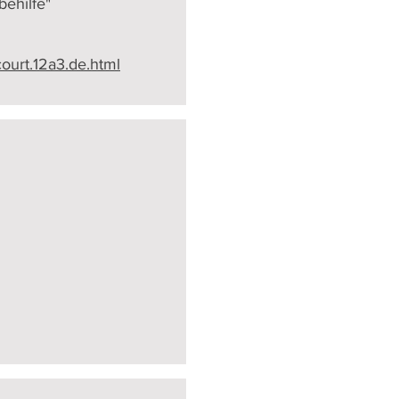
behilfe"
court.12a3.de.html