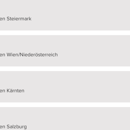
fen Steiermark
fen Wien/Niederösterreich
fen Kärnten
fen Salzburg