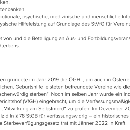
ken;
atenbanken;
 emotionale, psychische, medizinische und menschliche In
ysische Hilfeleistung auf Grundlage des StVfG für Verein
t von und die Beteiligung an Aus- und Fortbildungsver
Sterbens.
sten gründete im Jahr 2019 die ÖGHL, um auch in Österre
chen. Geburtshilfe leisteten befreundete Vereine wie die
henwürdig sterben". Noch im selben Jahr wurde ein Ind
erichtshof (VfGH) eingebracht, um die Verfassungsmäßigk
8 „Mitwirkung am Selbstmord“ zu prüfen. Im Dezember 2
zid in § 78 StGB für verfassungswidrig – ein historisches
e Sterbeverfügungsgesetz trat mit Jänner 2022 in Kraft.