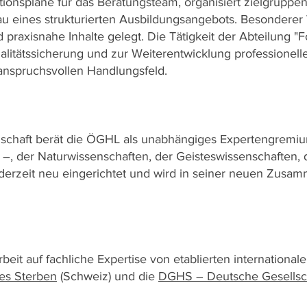
kationspläne für das Beratungsteam, organisiert zielgrupp
au eines strukturierten Ausbildungsangebots. Besonderer 
d praxisnahe Inhalte gelegt. Die Tätigkeit der Abteilung "F
ualitätssicherung und zur Weiterentwicklung professionell
 anspruchsvollen Handlungsfeld.
enschaft berät die ÖGHL als unabhängiges Expertengremiu
–, der Naturwissenschaften, der Geisteswissenschaften, 
 derzeit neu eingerichtet und wird in seiner neuen Zusa
rbeit auf fachliche Expertise von etablierten internationa
es Sterben
(Schweiz) und die
DGHS – Deutsche Gesellsch